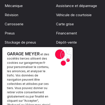
Mécanique
Assistance et dépannage
Révision
Véhicule de courtoisie
Carrosserie
Carte grise
Pneus
Financement
Stockage de pneus
Dépôt-vente
Pare-brise
GARAGE MEYER
et des
sociétés tierces utilisent des
cookies sur
garagemeyer.fr
pour personnaliser le contenu,
les annonces, et analyser le
trafic. Vos données de
navigation peuvent être
collectées et utilisées par ces
tiers. Vous pouvez donner ou
retirer votre consentement
globalement ou par finalité en
cliquant sur "Accepter",
"Refuser" ou "Gérer mes choix".