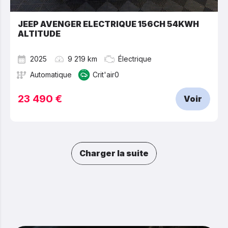
JEEP AVENGER ELECTRIQUE 156CH 54KWH
ALTITUDE
2025
9 219 km
Électrique
Automatique
Crit'air0
23 490 €
Voir
Charger la suite