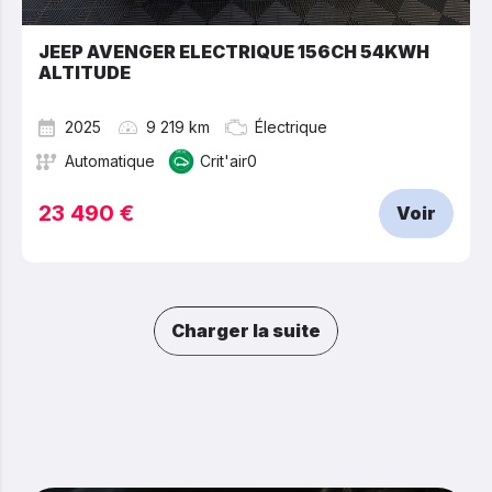
JEEP AVENGER ELECTRIQUE 156CH 54KWH
ALTITUDE
2025
9 219 km
Électrique
Automatique
Crit'air0
23 490 €
Voir
Charger la suite