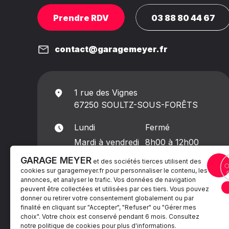
Prendre RDV
03 88 80 44 67
contact@garagemeyer.fr
1 rue des Vignes
67250 SOULTZ-SOUS-FORÊTS
Lundi
Fermé
Mardi à vendredi
8h00 à 12h00
13h30 à 18h00
GARAGE MEYER
et des sociétés tierces utilisent des
Samedi
8h00 à 13h00
cookies sur
garagemeyer.fr
pour personnaliser le contenu, les
annonces, et analyser le trafic. Vos données de navigation
Dimanche
Fermé
peuvent être collectées et utilisées par ces tiers. Vous pouvez
donner ou retirer votre consentement globalement ou par
finalité en cliquant sur "Accepter", "Refuser" ou "Gérer mes
choix". Votre choix est conservé pendant 6 mois. Consultez
notre politique de cookies pour plus d'informations.