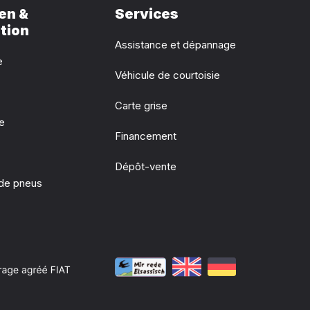
en &
Services
tion
Assistance et dépannage
e
Véhicule de courtoisie
Carte grise
ie
Financement
Dépôt-vente
de pneus
e