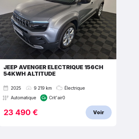
JEEP AVENGER ELECTRIQUE 156CH
54KWH ALTITUDE
2025
9 219 km
Électrique
Automatique
Crit'air0
23 490 €
Voir