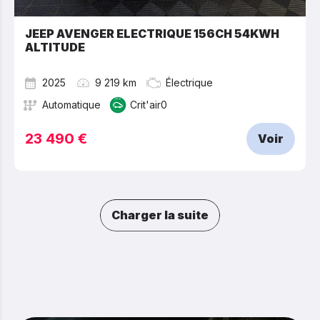
JEEP AVENGER ELECTRIQUE 156CH 54KWH
ALTITUDE
2025
9 219 km
Électrique
Automatique
Crit'air0
23 490 €
Voir
Charger la suite