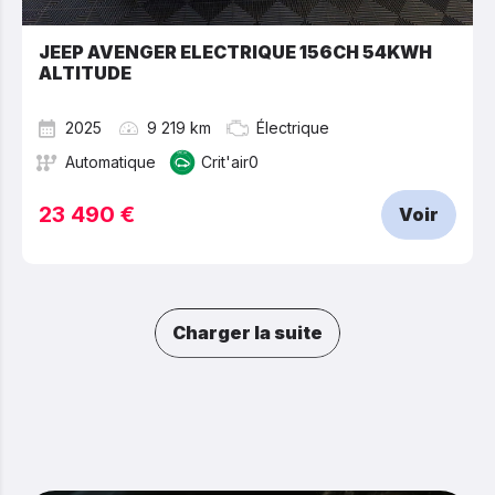
JEEP AVENGER ELECTRIQUE 156CH 54KWH
ALTITUDE
2025
9 219 km
Électrique
Automatique
Crit'air0
23 490 €
Voir
Charger la suite