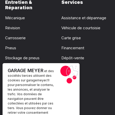
Entretien &
Services
Réparation
Mécanique
Assistance et dépannage
Révision
Véhicule de courtoisie
Carrosserie
Carte grise
Pneus
Financement
Stockage de pneus
Dépôt-vente
Pare-brise
GARAGE MEYER
et des
sociétés tierces utilisent des
cookies sur
garagemeyer.fr
pour personnaliser le contenu,
les annonces, et analyser le
trafic. Vos données de
navigation peuvent être
collectées et utilisées par ces
tiers. Vous pouvez donner ou
retirer votre consentement