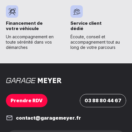
Financement de
Service client
votre véhicule
dédié
Un accompagnement en
Écoute, conseil et
toute sérénité dans vos
accompagnement tout au
démarches
long de votre parcours
Prendre RDV
03 88 80 44 67
contact@garagemeyer.fr