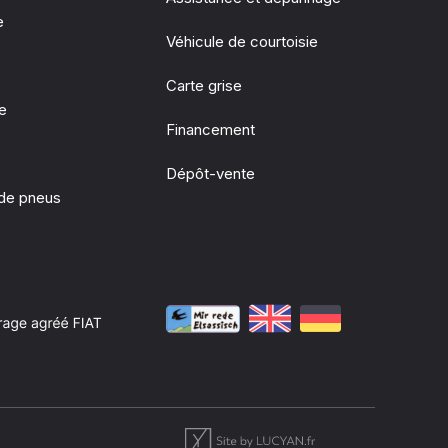
e
Véhicule de courtoisie
Carte grise
ie
Financement
Dépôt-vente
de pneus
e