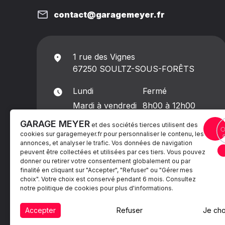
contact@garagemeyer.fr
1 rue des Vignes
67250 SOULTZ-SOUS-FORÊTS
Lundi
Fermé
Mardi à vendredi
8h00 à 12h00
13h30 à 18h00
GARAGE MEYER
et des sociétés tierces utilisent des
Samedi
8h00 à 13h00
cookies sur
garagemeyer.fr
pour personnaliser le contenu, les
annonces, et analyser le trafic. Vos données de navigation
Dimanche
Fermé
peuvent être collectées et utilisées par ces tiers. Vous pouvez
donner ou retirer votre consentement globalement ou par
finalité en cliquant sur "Accepter", "Refuser" ou "Gérer mes
choix". Votre choix est conservé pendant 6 mois. Consultez
notre politique de cookies pour plus d'informations.
Accepter
Refuser
Je cho
Mentions légales
Politiques de cookie