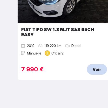
FIAT TIPO SW 1.3 MJT S&S 95CH
EASY
2019
119 220 km
Diesel
Manuelle
Crit'air2
7 990 €
Voir