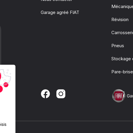
Mécaniqu
Garage agréé FIAT
Révision
Carrosser
Pneus
Stockage 
Pare-bris
isis