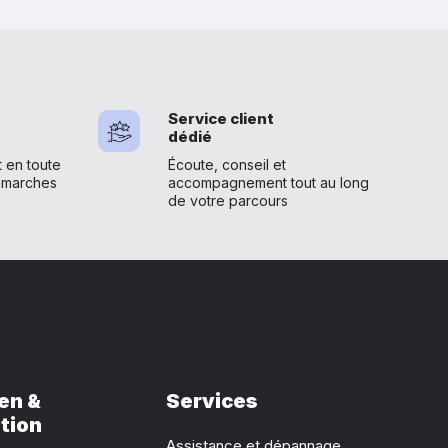
Service client
dédié
en toute
Écoute, conseil et
émarches
accompagnement tout au long
de votre parcours
en &
Services
tion
Assistance et dépannage