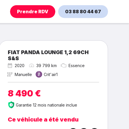
Prendre RDV
03 88 80 44 67
FIAT PANDA LOUNGE 1,2 69CH
S&S
2020
39 799 km
Essence
Manuelle
Crit'air1
8 490 €
Garantie 12 mois nationale inclue
Ce véhicule a été vendu