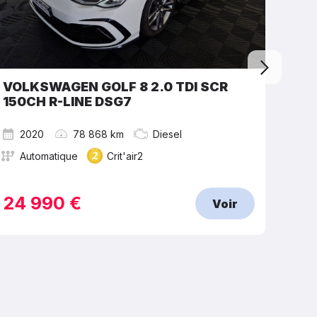
VOLKSWAGEN GOLF 8 2.0 TDI SCR
SEA
150CH R-LINE DSG7
2020
78 868 km
Diesel
2
Automatique
Crit'air2
M
24 990 €
15
Voir