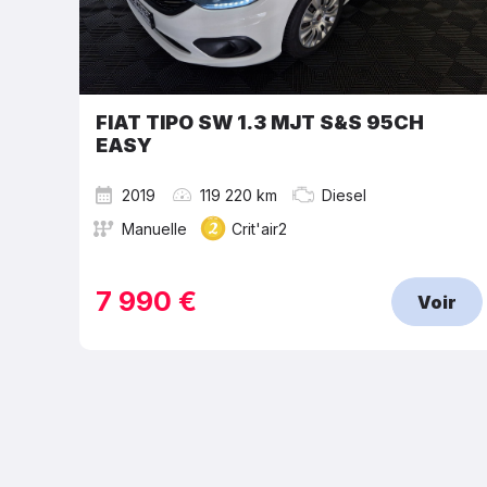
FIAT TIPO SW 1.3 MJT S&S 95CH
EASY
2019
119 220 km
Diesel
Manuelle
Crit'air2
7 990 €
Voir