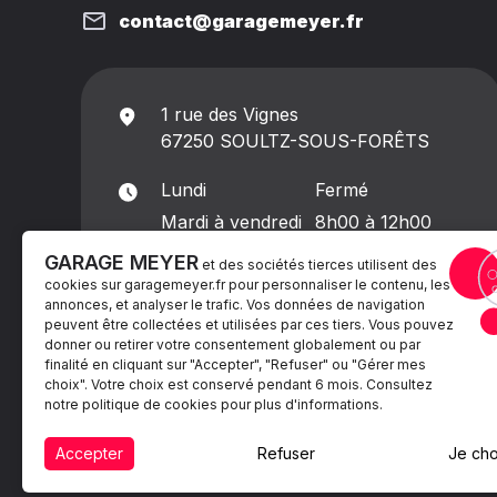
contact@garagemeyer.fr
1 rue des Vignes
67250 SOULTZ-SOUS-FORÊTS
Lundi
Fermé
Mardi à vendredi
8h00 à 12h00
13h30 à 18h00
GARAGE MEYER
et des sociétés tierces utilisent des
Samedi
8h00 à 13h00
cookies sur
garagemeyer.fr
pour personnaliser le contenu, les
annonces, et analyser le trafic. Vos données de navigation
Dimanche
Fermé
peuvent être collectées et utilisées par ces tiers. Vous pouvez
donner ou retirer votre consentement globalement ou par
finalité en cliquant sur "Accepter", "Refuser" ou "Gérer mes
choix". Votre choix est conservé pendant 6 mois. Consultez
notre politique de cookies pour plus d'informations.
Accepter
Refuser
Je cho
Mentions légales
Politiques de cookie