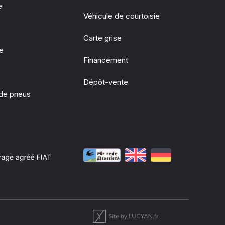
e
Véhicule de courtoisie
Carte grise
ie
Financement
Dépôt-vente
de pneus
e