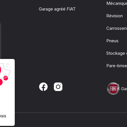
Mécaniqu
Garage agréé FIAT
Révision
Carrosser
Pneus
Stockage 
Pare-bris
isis