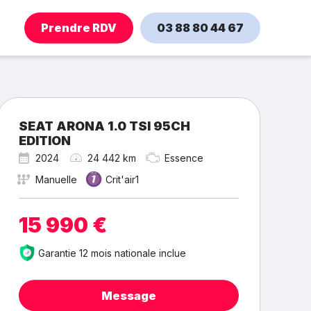
Prendre RDV
03 88 80 44 67
SEAT ARONA 1.0 TSI 95CH
EDITION
2024
24 442 km
Essence
Manuelle
Crit'air1
15 990 €
Garantie 12 mois nationale inclue
Message