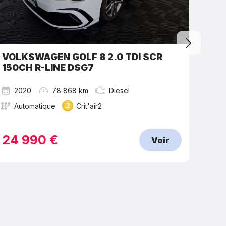
VOLKSWAGEN GOLF 8 2.0 TDI SCR
BMW
150CH R-LINE DSG7
BUS
2020
78 868 km
Diesel
2
Automatique
Crit'air2
A
24 990 €
20
Voir