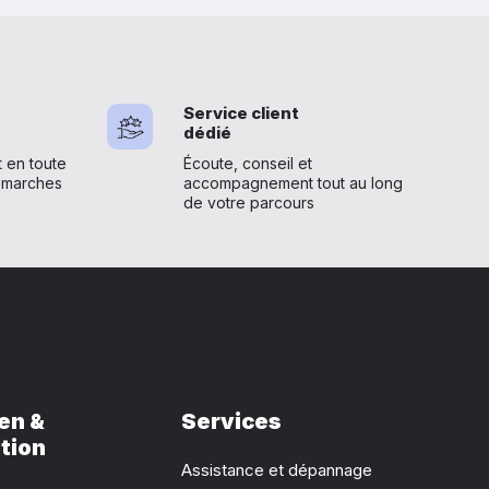
Service client
dédié
en toute
Écoute, conseil et
émarches
accompagnement tout au long
de votre parcours
en &
Services
tion
Assistance et dépannage