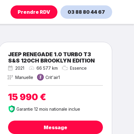
Prendre RDV
03 88 80 44 67
JEEP RENEGADE 1.0 TURBO T3
S&S 120CH BROOKLYN EDITION
2021
66 577 km
Essence
Manuelle
Crit'air1
15 990 €
Garantie 12 mois nationale inclue
Message