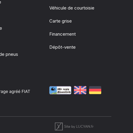
e
Véhicule de courtoisie
Carte grise
ie
Financement
Dépôt-vente
de pneus
e