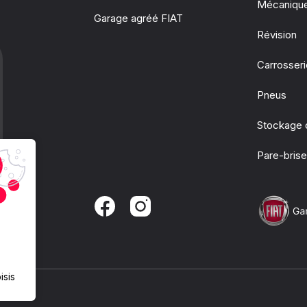
Mécaniqu
Garage agréé FIAT
Révision
Carrosser
Pneus
Stockage 
Pare-bris
isis