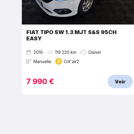
FIAT TIPO SW 1.3 MJT S&S 95CH
EASY
2019
119 220 km
Diesel
Manuelle
Crit'air2
7 990 €
Voir