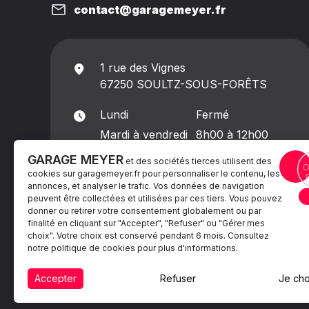
contact@garagemeyer.fr
1 rue des Vignes
67250 SOULTZ-SOUS-FORÊTS
Lundi
Fermé
Mardi à vendredi
8h00 à 12h00
13h30 à 18h00
GARAGE MEYER
et des sociétés tierces utilisent des
Samedi
8h00 à 13h00
cookies sur
garagemeyer.fr
pour personnaliser le contenu, les
annonces, et analyser le trafic. Vos données de navigation
Dimanche
Fermé
peuvent être collectées et utilisées par ces tiers. Vous pouvez
donner ou retirer votre consentement globalement ou par
finalité en cliquant sur "Accepter", "Refuser" ou "Gérer mes
choix". Votre choix est conservé pendant 6 mois. Consultez
notre politique de cookies pour plus d'informations.
Accepter
Refuser
Je cho
Mentions légales
Politiques de cookie