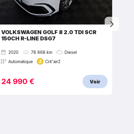
VOLKSWAGEN GOLF 8 2.0 TDI SCR
SEA
150CH R-LINE DSG7
2020
78 868 km
Diesel
2
Automatique
Crit'air2
M
24 990 €
15
Voir