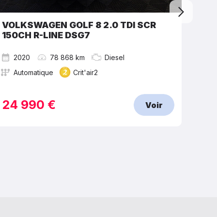
VOLKSWAGEN GOLF 8 2.0 TDI SCR
SEA
150CH R-LINE DSG7
2020
78 868 km
Diesel
2
Automatique
Crit'air2
M
24 990 €
15
Voir