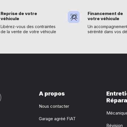
Reprise de votre
Financement de
véhicule
votre véhicule
Libérez-vous des contraintes
Un accompagnement 
de la vente de votre véhicule
sérénité dans vos d
A propos
Entreti
Répara
Nous contacter
Mécaniqu
Garage agréé FIAT
Révision