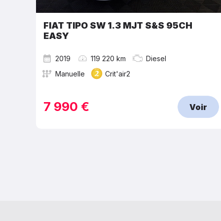
FIAT TIPO SW 1.3 MJT S&S 95CH
EASY
2019
119 220 km
Diesel
Manuelle
Crit'air2
7 990 €
Voir