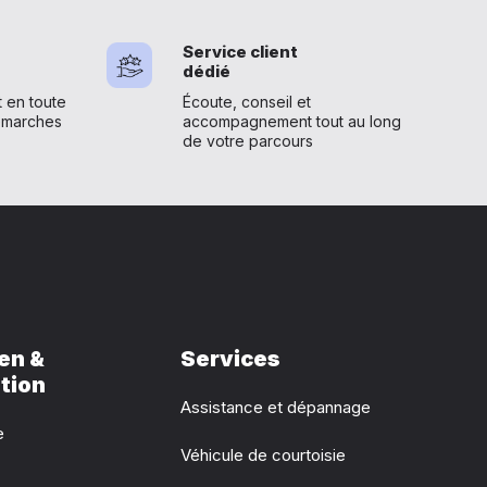
Service client
dédié
en toute
Écoute, conseil et
émarches
accompagnement tout au long
de votre parcours
en &
Services
tion
Assistance et dépannage
e
Véhicule de courtoisie