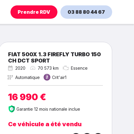
Prendre RDV
03 88 80 44 67
FIAT 500X 1.3 FIREFLY TURBO 150
CH DCT SPORT
2020
70 573 km
Essence
Automatique
Crit'air1
16 990 €
Garantie 12 mois nationale inclue
Ce véhicule a été vendu